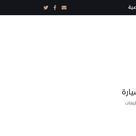
ية
يارة
على
ليقات
أجزاء
محرك
السيارة
مغلقة