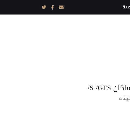
ية
S /GTS/
على
ليقات
التصميم
الداخلي
بورش
ماكان
S
/GTS/