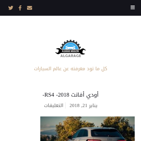
كل ما تود معرفته عن عالم السيارات
أودي أفانت RS4 -2018-
على
يناير 21, 2018
التعليقات
أودي
أفانت
RS4
-2018-
مغلقة