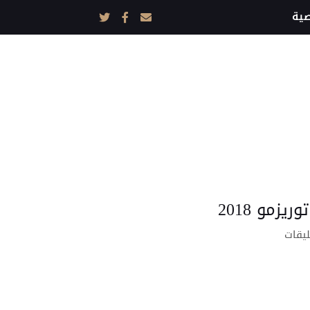
ية
على
ليقات
بي
ام
دبليو
640X
غران
توريزمو