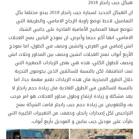
هيكل جيب رانجلر 2018
ان الهيكل الجديد لسيارة جيب رانجلر 2018 يبدو مختلفا بكل
التفاصيل، لاحظ توضع زاوية الزجاج الامامي، والطريقة التي
تتوضع فيها المصابيح الأمامية الفاخرة على جانبي الشبك
الامامي، انها أكبر حجما وأعرض، ان نموذج البابين يمنح العجلات
انش إضافي في العرض، وانشين ونصف في الطول، اما نموذج
الأربع أبواب تمنح العجلات انشين ونصف بين المحاور وثلاث انش
ونصف للطول الكلي، هذه هي بعض الزيادات الصغيرة التي
تمت اضافتها، لكن بالنسبة للسائقين الذين يخوضون التجربة
خلال الطرق الصخرية فان هذه الزيادات تعتبر مهمة جدا، اما
بالنسبة للسائقين في الطرق العادية فان زيادة حجم رانجلر لا
يعد مشكلة و زيادة ارتفاع وطول محاور العجلات هو امر مرحب
به، وللتعويض عن زيادة حجم جيب رانجلر قامت الشركة بمنح
التراخيص لكل إصدارات رانجلر، وخففت من التغييرات الكبيرة التي
طرأت على موديل جيب ببابين و الموديل بأربع أبواب.