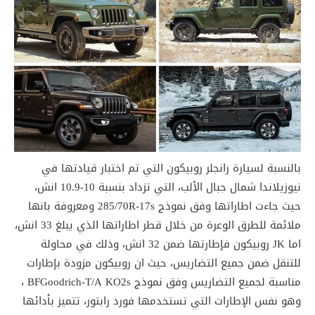
بالنسبة لسيارة رانجلر روبيكون التي تم اختبار قيادتها في
نيوزيلاندا شمال جبال الألب، التي تزداد بنسبة 10-10.9 انش،
حيث جاءت اطاراتها وفق نموذج 285/70R-17s ومعروفة بانها
ملائمة للطرق الوعرة من خلال قطر اطاراتها الذي يبلغ 33 انش،
اما JK روبيكون فإطارتها ضمن 32 انش، وذلك في محاولة
للتنقل ضمن جميع التضاريس، حيث ان روبيكون مزودة بإطارات
مناسبة لجميع التضاريس وفق نموذج BFGoodrich-T/A KO2s ،
وهو نفس الإطارات التي تستخدمها فورد رابتور، تتميز بأدائها