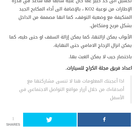
تحسين الى حد كبير عما كان عليه سابقا مما ساعد في قدرة
الإطارات من نوعية KO2 ، بالإضافة الى أداء المكابح الجيد
المتكيفة مع وضعية التوقف، كما انها مصممة من الداخل
بشكل مريح ومتكامل.
الأبواب يمكن ازالتها، كما يمكن إزالة السقف او حتى طيه، كما
يمكن انزال الزجاج الامامي حتى النهاية.
باختصار جيب لا يمكن العبث بها.
اعداد فريق مجلة الكراج للسيارات.
اذا أعجبتك المعلومات هنا لا تنسى مشاركتها مع
أصدقاءك من خلال أزرار مواقع التواصل الاجتماعي في
الأسفل
1
SHARES