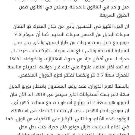
ميل واحد في الغالون بالمدينة، وميلين في الغالون ضمن
الطرق السريعة.
ان الجزء الكبير في التحسين يأتي من خلال المحرك ذو الثمان
سرعات البديل عن الخمس سرعات القديم، كما أن نموذج V-6
موفر مع دليل بست سرعات من طراز ايسين، والذي يحل محل
السيارة القديمة والتي تبلغ ست سرعات، شركة جيب صرحت ان
محرك ايسين أفضل عزلا من حدوث الاهتزازات والضوضاء، لكنها
لم تعد اكثر امتاعا، علاوة على ذلك فان دواسة الدبرياج مناسبة
للمحرك سعة 3.6 لتر ولكنها تفتقر لعزم الدوران المنخفض.
بالنسبة لعزم الدوران، فقد يرغب المشترون بانتظار توربو الديزل
سعة 3لتر بست أسطوانات الذي سينتج في 2019، اما الآن فان
التوربو هو بسعة 2 لتر وبأربع أسطوانات مع مساعد كهربائي،
ان نموذج رانجلر الهجين، يجب ان تنتبه للاقتصاد في استهلاك
الوقود هذه الأيام، وبالتالي التركيز على التخفيف من الوزن، كما
في نظام ايسيست جنرال موتور فان محرك جيب يحل محل
المولد حيث يمكن للمولدات ان تزيد من عزم الدوران وكذلك