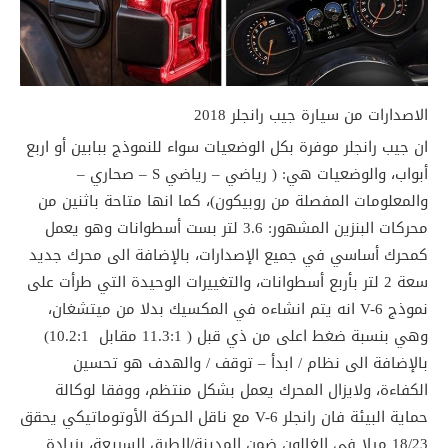
الاصدارات من سيارة جيب رانجلر 2018
ان جيب رانجلر موفرة بكل الوضعيات سواء للنموذج ببابين أو اربع
أبواب، والوضعيات هي: ( رياضي – رياضي S – صحاري –
والمعلومات المفصلة من روبيكون)، كما انها متاحة باثنين من
محركات البنزين المشهور: 3.6 لتر بست أسطوانات وهو يعمل
كمحرك أساسي في جميع الإصدارات، بالإضافة الى محرك جديد
سعة 2 لتر بأربع أسطوانات، والتغييرات الوحيدة التي طرأت على
نموذج V-6 انه يتم انشاءه في المكسيك بدلا من ميتشغان،
وهي بنسبة ضغط اعلى من ذي قبل ( 11.3:1 مقابل 10.2:1)
بالإضافة الى نظام / ابدأ – توقف / والهدف هو تحسين
الكفاءة، ولايزال المحرك يعمل بشكل منتظم، ووفقا لوكالة
حماية البيئة فان رانجلر V-6 مع ناقل الحركة الأوتوماتيكي يحقق
18/23 ميلا في الغالون ضمن المدينة/الطرق السريعة، بزيادة