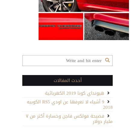
trackhawk-
inline2-
photo-
689849-
s-
original
مغلقة
أحدث المقالات
هيونداي كونا 2019 الكهربائية
9 أشياء لا تعرفها عن اودي RS5 الكوبيه
2018
فضيحة فولكس فاجن وخسارة أكثر من ٧
مليار دولار