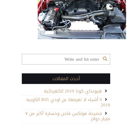
inline4-
photo-
695075-
s-
original
مغلقة
أحدث المقالات
هيونداي كونا 2019 الكهربائية
9 أشياء لا تعرفها عن اودي RS5 الكوبيه
2018
فضيحة فولكس فاجن وخسارة أكثر من ٧
مليار دولار