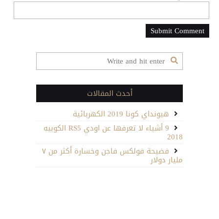
أحدث المقالات
هيونداي كونا 2019 الكهربائية
9 أشياء لا تعرفها عن اودي RS5 الكوبيه
2018
فضيحة فولكس فاجن وخسارة أكثر من ٧
مليار دولار