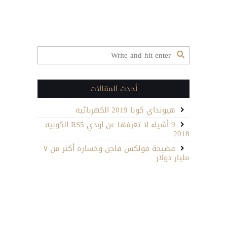
عكس العديد من منافساتها فان فولفو حققت تقدما كبيرا مع
العديد من النماذج الهجينة المعروضة حالياً…
أحدث المقالات
هيونداي كونا 2019 الكهربائية
9 أشياء لا تعرفها عن اودي RS5 الكوبيه
2018
فضيحة فولكس فاجن وخسارة أكثر من ٧
مليار دولار