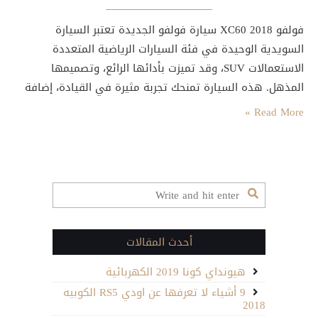
فولفو XC60 2018 سيارة فولفو الجديدة تعتبر السيارة
السويدية الوحيدة في فئة السيارات الرياضية المتعددة
الاستعمالات SUV، وقد تميزت بأدائها الرائع، وتصميمها
المذهل. هذه السيارة تمنحك تجربة مثيرة في القيادة، إضافة
الى تزويدها بأحدث أنظمة التكنولوجيا. وضعيات القيادة في
Read More »
سيارة فولفو XC60 2018 تم تصميم هذه السيارة بقاعدة
عجلات واسعة وعريضة، هذا جعل الوزن يتوزع بصورة متوازنة،
ويمنح السيارة ثباتا…
أحدث المقالات
هيونداي كونا 2019 الكهربائية
9 أشياء لا تعرفها عن اودي RS5 الكوبيه
2018