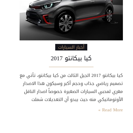
أخبار السيارات
كيا بيكانتو 2017
كيا بيكانتو 2017 الجيل الثالث من كيا بيكانتو، تأتي مع
تصميم رياضي جذاب وحجم أكبر وسيكون هذا الاصدار
مغري لمحبي السيارات الصغيرة خصوصاً اصدار الناقل
الأوتوماتيكي منه حيث يبدو أن التعديلات شملت
المقصورة الداخلية للسيارة وليس الشكل الخارجي
Read More »
فقط. وكما الحال مع كيا ريو الجديدة والتي تتماشى
مع روح التصاميم المعاصرة للسيارات، سيكون الأمر
نفسة بالنسبة كيا بيكانتو 2017 تصميم…