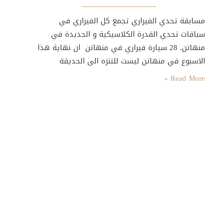
مسابقة تحدي الفيراري تجمع كل الفيراري في
سباقات تحدي القدرة الكلاسيكية و الجديدة في
منهاتن. 28 سيارة فيراري في منهاتن ان نهاية هذا
الاسبوع في منهاتن ليست للتنزه الى الحديقة
المركزية (Central Park)،أو لأي من النشاطات
Read More »
الاعتيادية التي يمارسها السياح للتمتع بمدينة
نيويورك،انها عطلة الاستطلاع و الاستمتاع بمنظر
سيارات الفيراري التي يبلغ عددها 28 سيارة منتشرة
في أرجاء المدينة .…